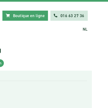
Boutique en ligne
016 63 27 36
NL
g
n