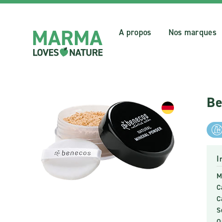
A propos
Nos marques
Be
I
M
C
C
S
O