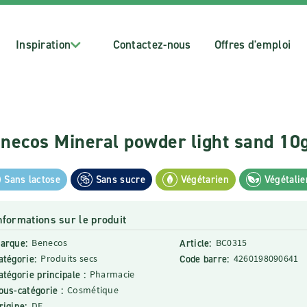
Inspiration
Contactez-nous
Offres d'emploi
necos Mineral powder light sand 10
Sans lactose
Sans sucre
Végétarien
Végétalie
nformations sur le produit
arque:
Benecos
Article:
BC0315
atégorie:
Produits secs
Code barre:
4260198090641
atégorie principale :
Pharmacie
ous-catégorie :
Cosmétique
rigine:
DE