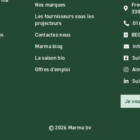
arma
Nos marques
Fre
330
Les fournisseurs sous les
projecteurs
01
es
Contactez-nous
BE0
Marma blog
in
s
La saison bio
Sui
Offres d'emploi
Aim
Sui
Je veu
© 2026 Marma bv