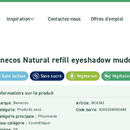
Inspiration
Contactez-nous
Offres d'emploi
necos Natural refill eyeshadow mudd
Sans lactose
Sans sucre
Végétarien
Végétalie
nformations sur le produit
arque:
Benecos
Article:
BC0341
atégorie:
Produits secs
Code barre:
4260198095486
atégorie principale :
Pharmacie
ous-catégorie :
Cosmétique
rigine:
DE