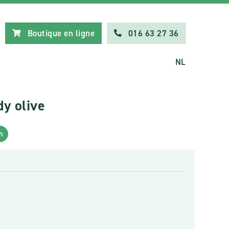
Boutique en ligne
016 63 27 36
NL
y olive
n