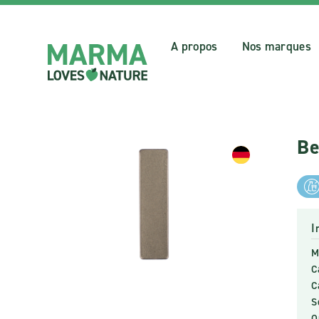
A propos
Nos marques
Be
I
M
C
C
S
O