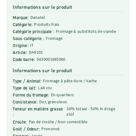
Informations sur le produit
Marque:
Danatel
Catégorie:
Produits frais
Catégorie principale :
Fromage & substituts de viande
Sous-catégorie :
Fromage
Origine:
IT
Article:
DA9101
Code barre:
5430001685060
Informations sur le produit
Type / Animal:
Fromage à pâte dure / Vache
Type de lait:
Lait cru
Forme du fromage:
En quartiers
Consistance:
Dur, granuleux
Teneur en matière grasse
30% totaal - 50% in droge
stof
:
Croûte:
Pas de croûte / Non comestible
Goût / Odeur:
Prononcé
Couleur:
Jaune