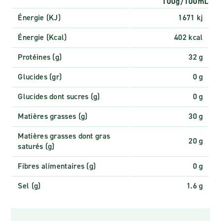
100g/100mL
Énergie (KJ)
1671 kj
Énergie (Kcal)
402 kcal
Protéines (g)
32 g
Glucides (gr)
0 g
Glucides dont sucres (g)
0 g
Matières grasses (g)
30 g
Matières grasses dont gras
20 g
saturés (g)
Fibres alimentaires (g)
0 g
Sel (g)
1.6 g