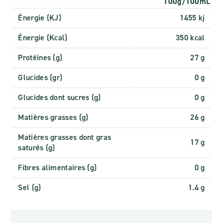
100g/100mL
Énergie (KJ)
1455 kj
Énergie (Kcal)
350 kcal
Protéines (g)
27 g
Glucides (gr)
0 g
Glucides dont sucres (g)
0 g
Matières grasses (g)
26 g
Matières grasses dont gras
17 g
saturés (g)
Fibres alimentaires (g)
0 g
Sel (g)
1.4 g