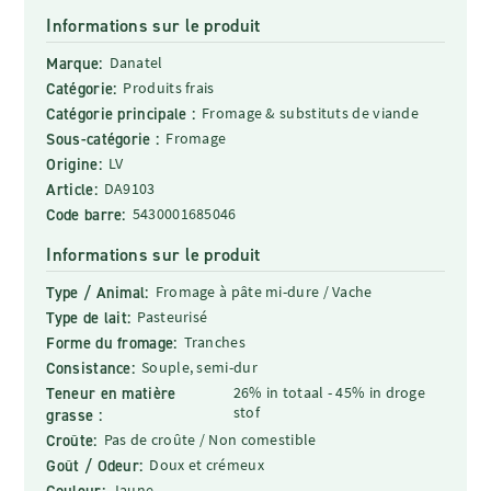
Informations sur le produit
Marque:
Danatel
Catégorie:
Produits frais
Catégorie principale :
Fromage & substituts de viande
Sous-catégorie :
Fromage
Origine:
LV
Article:
DA9103
Code barre:
5430001685046
Informations sur le produit
Type / Animal:
Fromage à pâte mi-dure / Vache
Type de lait:
Pasteurisé
Forme du fromage:
Tranches
Consistance:
Souple, semi-dur
Teneur en matière
26% in totaal - 45% in droge
stof
grasse :
Croûte:
Pas de croûte / Non comestible
Goût / Odeur:
Doux et crémeux
Couleur:
Jaune