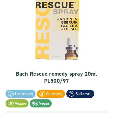
Bach Rescue remedy spray 20ml
PL500/97
Lactosevrij
Glutenvrij
Suikervrij
Veggie
Vegan