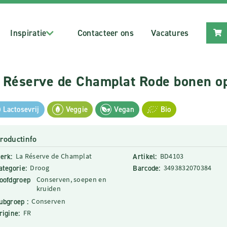
Inspiratie
Contacteer ons
Vacatures
 Réserve de Champlat Rode bonen op
Lactosevrij
Veggie
Vegan
Bio
roductinfo
erk:
La Réserve de Champlat
Artikel:
BD4103
ategorie:
Droog
Barcode:
3493832070384
oofdgroep
Conserven, soepen en
kruiden
ubgroep :
Conserven
rigine:
FR