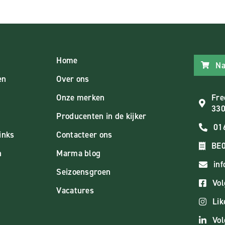
Home
Na
en
Over ons
Onze merken
Fre
330
Producenten in de kijker
01
inks
Contacteer ons
BE0
n
Marma blog
in
Seizoensgroen
Vol
Vacatures
Lik
Vol