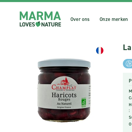
Over ons
Onze merken
La
P
M
C
H
:
S
O