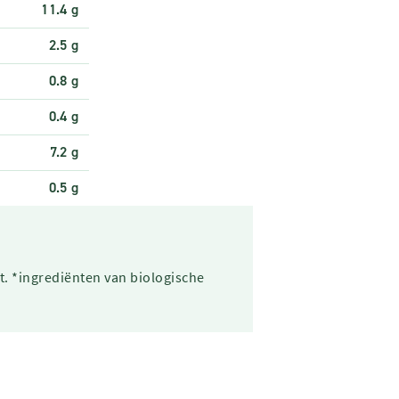
11.4 g
2.5 g
0.8 g
0.4 g
7.2 g
0.5 g
t. *ingrediënten van biologische