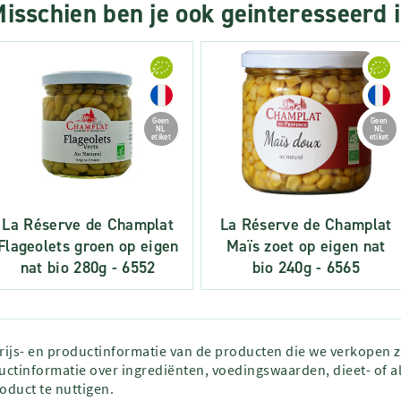
isschien ben je ook geinteresseerd 
Geen
Geen
NL
NL
etiket
etiket
La Réserve de Champlat
La Réserve de Champlat
Flageolets groen op eigen
Maïs zoet op eigen nat
nat bio 280g - 6552
bio 240g - 6565
prijs- en productinformatie van de producten die we verkopen 
ctinformatie over ingrediënten, voedingswaarden, dieet- of al
roduct te nuttigen.