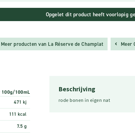
Opgelet dit product heeft voorlopig g
Meer producten van La Réserve de Champlat
Meer 
Beschrijving
r 100g/100mL
rode bonen in eigen nat
471 kj
111 kcal
7.5 g