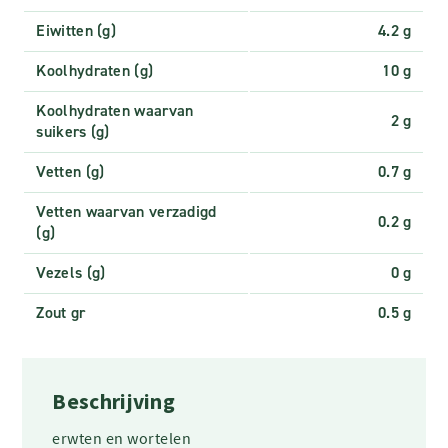
Eiwitten (g)
4.2 g
Koolhydraten (g)
10 g
Koolhydraten waarvan
2 g
suikers (g)
Vetten (g)
0.7 g
Vetten waarvan verzadigd
0.2 g
(g)
Vezels (g)
0 g
Zout gr
0.5 g
Beschrijving
erwten en wortelen