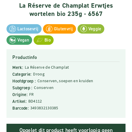
La Réserve de Champlat Erwtjes
wortelen bio 235g - 6567
Lactosevrij
Glutenvrij
Veggie
Vegan
Bio
Productinfo
Merk:
La Réserve de Champlat
Categorie:
Droog
Hoofdgroep :
Conserven, soepen en kruiden
Subgroep :
Conserven
Origine:
FR
Artikel:
BD4112
Barcode:
3493832130385
Opgelet dit product heeft voorlopig geen