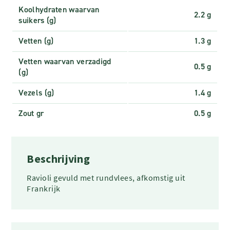
Koolhydraten waarvan
2.2 g
suikers (g)
Vetten (g)
1.3 g
Vetten waarvan verzadigd
0.5 g
(g)
Vezels (g)
1.4 g
Zout gr
0.5 g
Beschrijving
Ravioli gevuld met rundvlees, afkomstig uit
Frankrijk