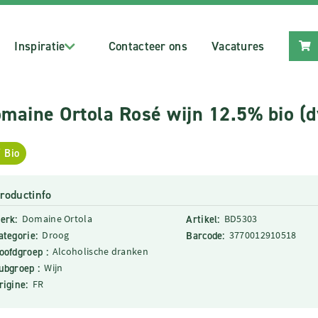
Inspiratie
Contacteer ons
Vacatures
maine Ortola Rosé wijn 12.5% bio (d
Bio
roductinfo
erk:
Domaine Ortola
Artikel:
BD5303
ategorie:
Droog
Barcode:
3770012910518
oofdgroep :
Alcoholische dranken
ubgroep :
Wijn
rigine:
FR