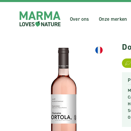
Over ons
Onze merken
Do
P
M
C
H
S
O