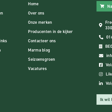
Home
Na
en
Over ons
Onze merken
Fre
330
Producenten in de kijker
01
inks
Contacteer ons
BE0
n
Marma blog
in
Seizoensgroen
Vol
Vacatures
Lik
Vol
Ik wil