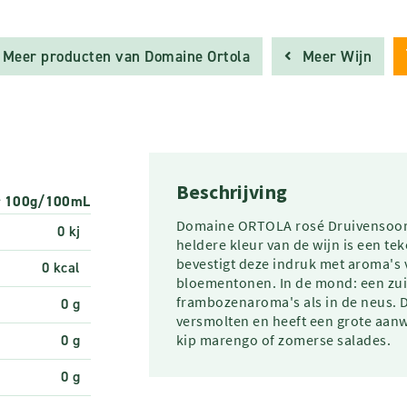
Meer producten van Domaine Ortola
Meer Wijn
Beschrijving
r 100g/100mL
Domaine ORTOLA rosé Druivensoorte
0 kj
heldere kleur van de wijn is een te
bevestigt deze indruk met aroma's v
0 kcal
bloementonen. In de mond: een zuiv
frambozenaroma's als in de neus. De
0 g
versmolten en heeft een grote aanwez
0 g
kip marengo of zomerse salades.
0 g