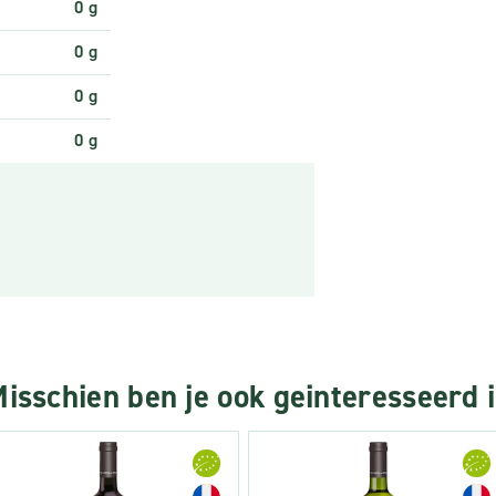
0 g
0 g
0 g
0 g
isschien ben je ook geinteresseerd 