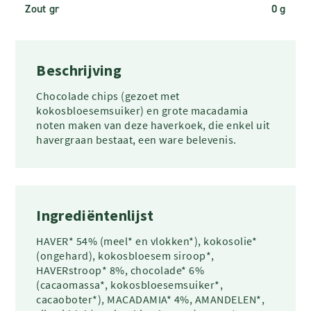
Zout gr
0 g
Beschrijving
Chocolade chips (gezoet met
kokosbloesemsuiker) en grote macadamia
noten maken van deze haverkoek, die enkel uit
havergraan bestaat, een ware belevenis.
Ingrediëntenlijst
HAVER* 54% (meel* en vlokken*), kokosolie*
(ongehard), kokosbloesem siroop*,
HAVERstroop* 8%, chocolade* 6%
(cacaomassa*, kokosbloesemsuiker*,
cacaoboter*), MACADAMIA* 4%, AMANDELEN*,