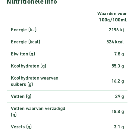
Nutritionele info
Waarden voor
100g/100mL
Energie (kJ)
2196 kj
Energie (kcal)
524 kcal
Eiwitten (g)
7.8 g
Koolhydraten (g)
55.3 g
Koolhydraten waarvan
16.2 g
suikers (g)
Vetten (g)
29 g
Vetten waarvan verzadigd
18.8 g
(g)
Vezels (g)
3.1 g