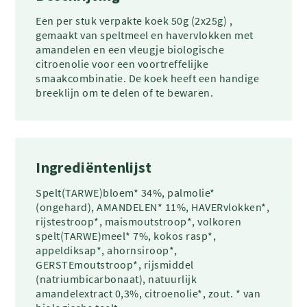
Een per stuk verpakte koek 50g (2x25g) ,
gemaakt van speltmeel en havervlokken met
amandelen en een vleugje biologische
citroenolie voor een voortreffelijke
smaakcombinatie. De koek heeft een handige
breeklijn om te delen of te bewaren.
Ingrediëntenlijst
Spelt(TARWE)bloem* 34%, palmolie*
(ongehard), AMANDELEN* 11%, HAVERvlokken*,
rijstestroop*, maismoutstroop*, volkoren
spelt(TARWE)meel* 7%, kokos rasp*,
appeldiksap*, ahornsiroop*,
GERSTEmoutstroop*, rijsmiddel
(natriumbicarbonaat), natuurlijk
amandelextract 0,3%, citroenolie*, zout. * van