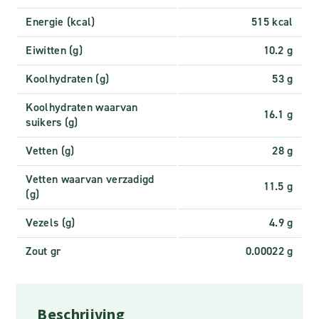
Energie (kcal)
515 kcal
Eiwitten (g)
10.2 g
Koolhydraten (g)
53 g
Koolhydraten waarvan
16.1 g
suikers (g)
Vetten (g)
28 g
Vetten waarvan verzadigd
11.5 g
(g)
Vezels (g)
4.9 g
Zout gr
0.00022 g
Beschrijving