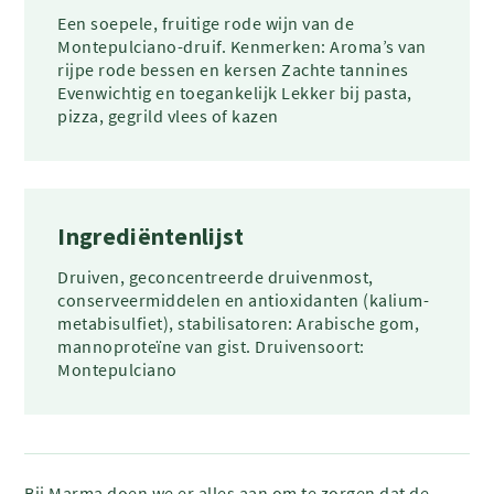
Een soepele, fruitige rode wijn van de
Montepulciano-druif. Kenmerken: Aroma’s van
rijpe rode bessen en kersen Zachte tannines
Evenwichtig en toegankelijk Lekker bij pasta,
pizza, gegrild vlees of kazen
Ingrediëntenlijst
Druiven, geconcentreerde druivenmost,
conserveermiddelen en antioxidanten (kalium­
metabisulfiet), stabilisatoren: Arabische gom,
mannoproteïne van gist. Druivensoort:
Montepulciano
Bij Marma doen we er alles aan om te zorgen dat de