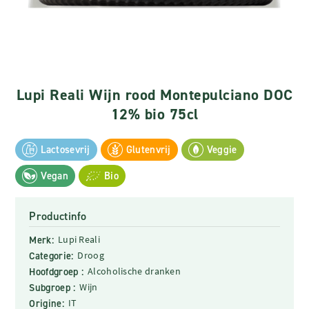
Lupi Reali Wijn rood Montepulciano DOC
12% bio 75cl
Lactosevrij
Glutenvrij
Veggie
Vegan
Bio
Productinfo
Merk:
Lupi Reali
Categorie:
Droog
Hoofdgroep :
Alcoholische dranken
Subgroep :
Wijn
Origine:
IT