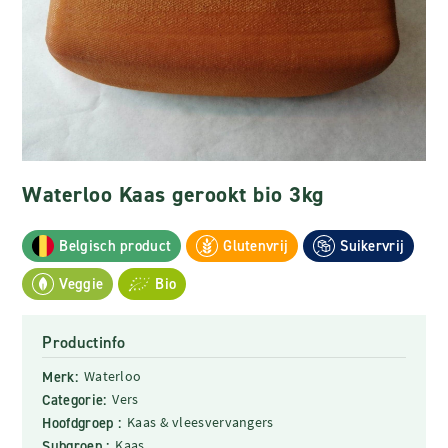
Waterloo Kaas gerookt bio 3kg
Belgisch product
Glutenvrij
Suikervrij
Veggie
Bio
Productinfo
Merk:
Waterloo
Categorie:
Vers
Hoofdgroep :
Kaas & vleesvervangers
Subgroep :
Kaas