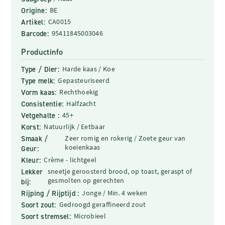
Origine:
BE
Artikel:
CA0015
Barcode:
95411845003046
Productinfo
Type / Dier:
Harde kaas / Koe
Type melk:
Gepasteuriseerd
Vorm kaas:
Rechthoekig
Consistentie:
Halfzacht
Vetgehalte :
45+
Korst:
Natuurlijk / Eetbaar
Smaak /
Zeer romig en rokerig / Zoete geur van
koeienkaas
Geur:
Kleur:
Crème - lichtgeel
Lekker
sneetje geroosterd brood, op toast, geraspt of
gesmolten op gerechten
bij:
Rijping / Rijptijd :
Jonge / Min. 4 weken
Soort zout:
Gedroogd geraffineerd zout
Soort stremsel:
Microbieel