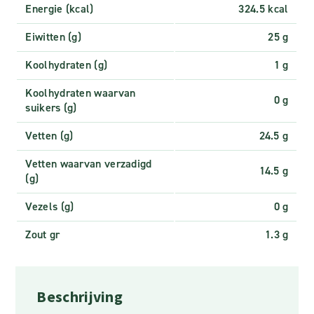
Energie (kcal)
324.5 kcal
Eiwitten (g)
25 g
Koolhydraten (g)
1 g
Koolhydraten waarvan
0 g
suikers (g)
Vetten (g)
24.5 g
Vetten waarvan verzadigd
14.5 g
(g)
Vezels (g)
0 g
Zout gr
1.3 g
Beschrijving