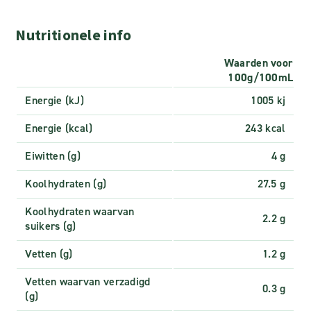
Nutritionele info
Waarden voor
100g/100mL
Energie (kJ)
1005 kj
Energie (kcal)
243 kcal
Eiwitten (g)
4 g
Koolhydraten (g)
27.5 g
Koolhydraten waarvan
2.2 g
suikers (g)
Vetten (g)
1.2 g
Vetten waarvan verzadigd
0.3 g
(g)