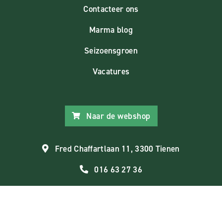
Contacteer ons
Marma blog
Seizoensgroen
Vacatures
Naar de webshop
Fred Chaffartlaan 11, 3300 Tienen
016 63 27 36
BE0461.931.222
info@marma.be