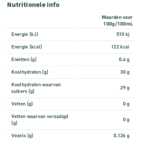
Nutritionele info
Waarden voor
100g/100mL
Energie (kJ)
510 kj
Energie (kcal)
122 kcal
Eiwitten (g)
0.4 g
Koolhydraten (g)
30 g
Koolhydraten waarvan
29 g
suikers (g)
Vetten (g)
0 g
Vetten waarvan verzadigd
0 g
(g)
Vezels (g)
0.126 g