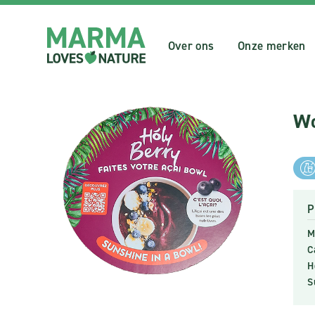
Over ons
Onze merken
Wo
P
M
C
H
S