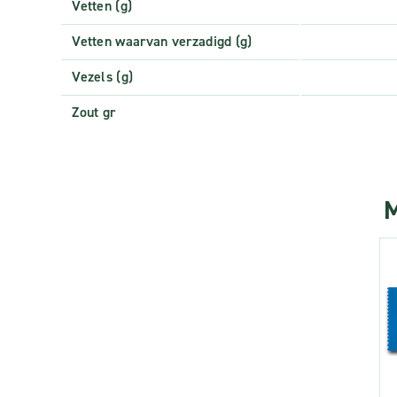
Vetten (g)
Vetten waarvan verzadigd (g)
Vezels (g)
Zout gr
M