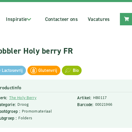
Inspiratie
Contacteer ons
Vacatures
bbler Holy berry FR
Lactosevrij
Glutenvrij
Bio
roductinfo
erk:
The Holy Berry
Artikel:
HB0117
ategorie:
Droog
Barcode:
00021966
oofdgroep :
Promomateriaal
ubgroep :
Folders