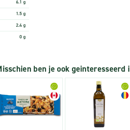
6.1 g
1.5 g
2.4 g
0 g
isschien ben je ook geinteresseerd 