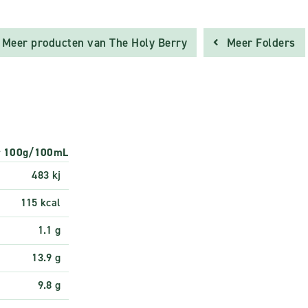
Meer producten van The Holy Berry
Meer Folders
r 100g/100mL
483 kj
115 kcal
1.1 g
13.9 g
9.8 g