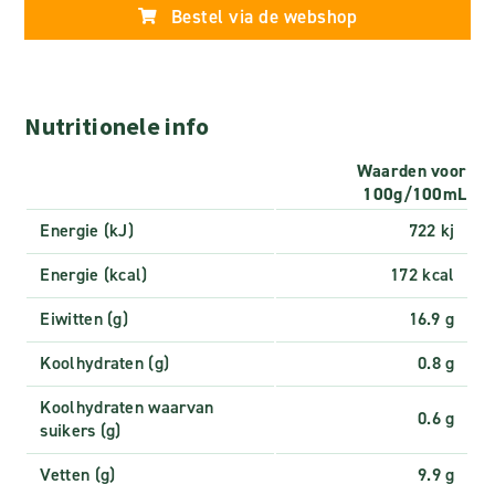
Bestel via de webshop
Nutritionele info
Waarden voor
100g/100mL
Energie (kJ)
722 kj
Energie (kcal)
172 kcal
Eiwitten (g)
16.9 g
Koolhydraten (g)
0.8 g
Koolhydraten waarvan
0.6 g
suikers (g)
Vetten (g)
9.9 g