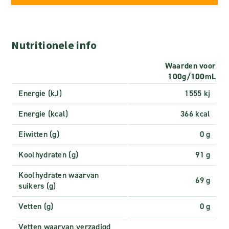
Nutritionele info
Waarden voor
100g/100mL
Energie (kJ)
1555 kj
Energie (kcal)
366 kcal
Eiwitten (g)
0 g
Koolhydraten (g)
91 g
Koolhydraten waarvan
69 g
suikers (g)
Vetten (g)
0 g
Vetten waarvan verzadigd