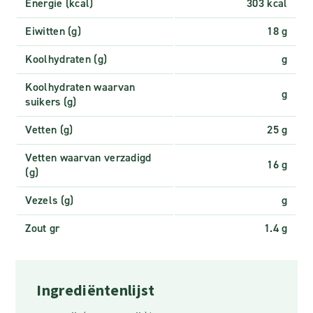
Energie (kcal)
303 kcal
Eiwitten (g)
18 g
Koolhydraten (g)
g
Koolhydraten waarvan
g
suikers (g)
Vetten (g)
25 g
Vetten waarvan verzadigd
16 g
(g)
Vezels (g)
g
Zout gr
1.4 g
Ingrediëntenlijst