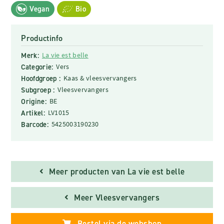
Vegan
Bio
Productinfo
Merk:
La vie est belle
Categorie:
Vers
Hoofdgroep :
Kaas & vleesvervangers
Subgroep :
Vleesvervangers
Origine:
BE
Artikel:
LV1015
Barcode:
5425003190230
Meer producten van La vie est belle
Meer Vleesvervangers
Bestel via de webshop