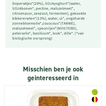
Doperwtjes*(29%), SOJAyoghurt*(water,
SOJAbonen*, pectine, maïszetmeel*,
citroenzuur, zeezout, fermenten), gekookte
kikkererwten*(13%), water, ui*, ongeharde
zonnebloemolie*,couscous*(TARWE),
maïszetmeel*, specerijen*(MOSTERD),
peterselie*, basilicum*, look*, dille*. (*van
biologische oorsprong)
Misschien ben je ook
geinteresseerd in