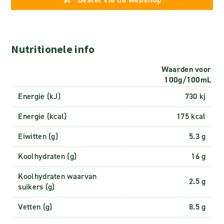
Nutritionele info
Waarden voor
100g/100mL
Energie (kJ)
730 kj
Energie (kcal)
175 kcal
Eiwitten (g)
5.3 g
Koolhydraten (g)
16 g
Koolhydraten waarvan
2.5 g
suikers (g)
Vetten (g)
8.5 g