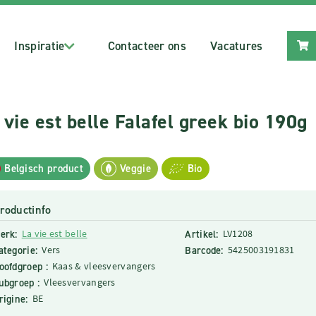
Inspiratie
Contacteer ons
Vacatures
 vie est belle Falafel greek bio 190g
Belgisch product
Veggie
Bio
roductinfo
erk:
La vie est belle
Artikel:
LV1208
ategorie:
Vers
Barcode:
5425003191831
oofdgroep :
Kaas & vleesvervangers
ubgroep :
Vleesvervangers
rigine:
BE