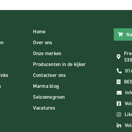
Home
Na
en
Over ons
Onze merken
Fre
330
Producenten in de kijker
01
inks
Contacteer ons
BE0
n
Marma blog
in
Seizoensgroen
Vol
Vacatures
Lik
Vol