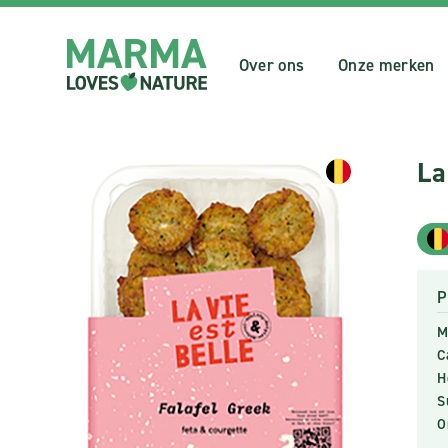
Over ons
Onze merken
La
P
M
C
H
S
O