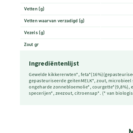
Vetten (g)
Vetten waarvan verzadigd (g)
Vezels (g)
Zout gr
Ingrediëntenlijst
Gewelde kikkererwten*, feta*(16%)(gepasteuris
gepasteuriseerde geitenMELK*, zout, microbieel 
ongeharde zonnebloemolie*, courgette*(9,8%), er
specerijen*, zeezout, citroensap*. (* van biolog
M