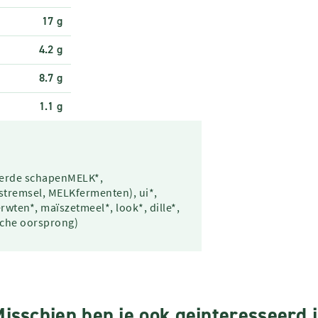
17 g
4.2 g
8.7 g
1.1 g
eerde schapenMELK*,
stremsel, MELKfermenten), ui*,
wten*, maïszetmeel*, look*, dille*,
ische oorsprong)
isschien ben je ook geinteresseerd 