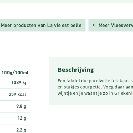
Meer producten van La vie est belle
Meer Vleesver
Beschrijving
r 100g/100mL
Een falafel die parelwitte fetakaas
1089 kj
en stukjes courgette. Voeg daar aan t
wijntje en je waant je zo in Grieken
259 kcal
9.8 g
12 g
2.2 g