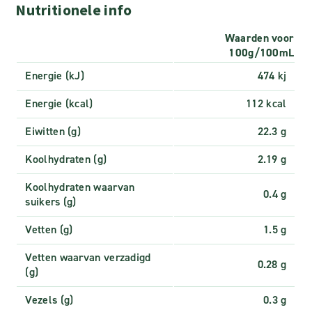
Nutritionele info
Waarden voor
100g/100mL
Energie (kJ)
474 kj
Energie (kcal)
112 kcal
Eiwitten (g)
22.3 g
Koolhydraten (g)
2.19 g
Koolhydraten waarvan
0.4 g
suikers (g)
Vetten (g)
1.5 g
Vetten waarvan verzadigd
0.28 g
(g)
Vezels (g)
0.3 g