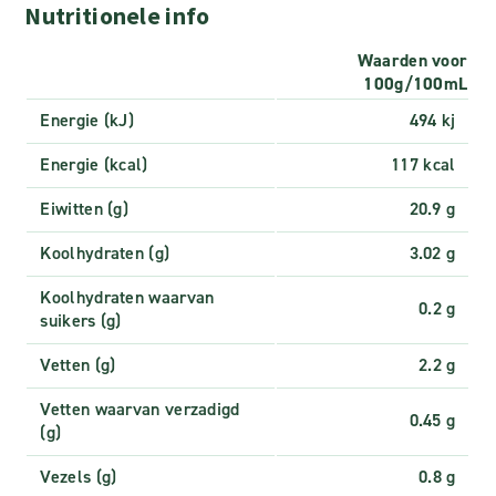
Nutritionele info
Waarden voor
100g/100mL
Energie (kJ)
494 kj
Energie (kcal)
117 kcal
Eiwitten (g)
20.9 g
Koolhydraten (g)
3.02 g
Koolhydraten waarvan
0.2 g
suikers (g)
Vetten (g)
2.2 g
Vetten waarvan verzadigd
0.45 g
(g)
Vezels (g)
0.8 g