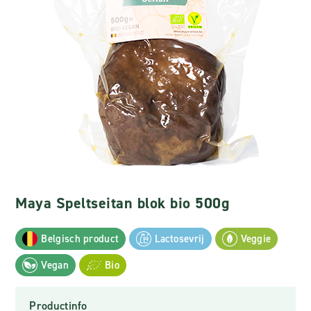
Maya Speltseitan blok bio 500g
Belgisch product
Lactosevrij
Veggie
Vegan
Bio
Productinfo