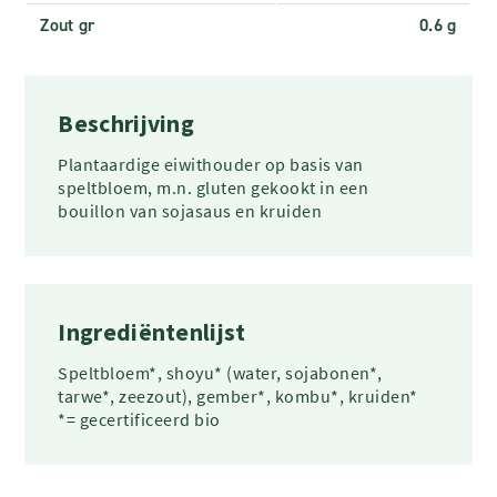
Zout gr
0.6 g
Beschrijving
Plantaardige eiwithouder op basis van
speltbloem, m.n. gluten gekookt in een
bouillon van sojasaus en kruiden
Ingrediëntenlijst
Speltbloem*, shoyu* (water, sojabonen*,
tarwe*, zeezout), gember*, kombu*, kruiden*
*= gecertificeerd bio