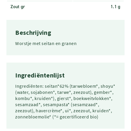
Zout gr
1.1 g
Beschrijving
Worstje met seitan en granen
Ingrediëntenlijst
Ingrediënten: seitan*62% (tarwebloem*, shoyu*
(water, sojabonen*, tarwe*, zeezout), gember*,
kombu*, kruiden*), gierst*, boekweitvlokken*,
sesamzaad*, sesampasta* (sesamzaad*,
zeezout), havercrème*, ui*, zeezout, kruiden*,
zonnebloemolie* (*= gecertificeerd bio)