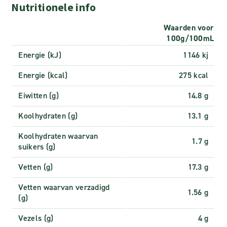
Nutritionele info
Waarden voor
100g/100mL
Energie (kJ)
1146 kj
Energie (kcal)
275 kcal
Eiwitten (g)
14.8 g
Koolhydraten (g)
13.1 g
Koolhydraten waarvan
1.7 g
suikers (g)
Vetten (g)
17.3 g
Vetten waarvan verzadigd
1.56 g
(g)
Vezels (g)
4 g