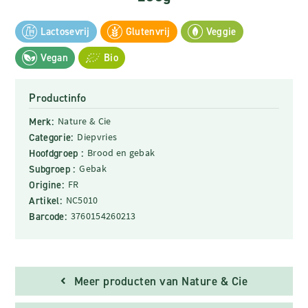
Lactosevrij
Glutenvrij
Veggie
Vegan
Bio
Productinfo
Merk:
Nature & Cie
Categorie:
Diepvries
Hoofdgroep :
Brood en gebak
Subgroep :
Gebak
Origine:
FR
Artikel:
NC5010
Barcode:
3760154260213
Meer producten van Nature & Cie