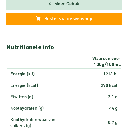
Meer Gebak
Bestel via de webshop
Nutritionele info
Waarden voor
100g/100mL
Energie (kJ)
1214 kj
Energie (kcal)
290 kcal
Eiwitten (g)
2.1 g
Koolhydraten (g)
44 g
Koolhydraten waarvan
0.7 g
suikers (g)