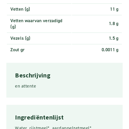
Vetten (g)
11 g
Vetten waarvan verzadigd
1.8 g
(g)
Vezels (g)
1.5 g
Zout gr
0.0011 g
Beschrijving
en attente
Ingrediëntenlijst
Water, rijstmeel*, aardappelzetmeel*,