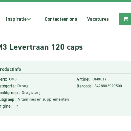
Inspiratie
Contacteer ons
Vacatures
3 Levertraan 120 caps
roductinfo
erk:
OM3
Artikel:
OM0017
ategorie:
Droog
Barcode:
3428883920500
oofdgroep :
Drogisterij
ubgroep :
Vitamines en supplementen
rigine:
FR