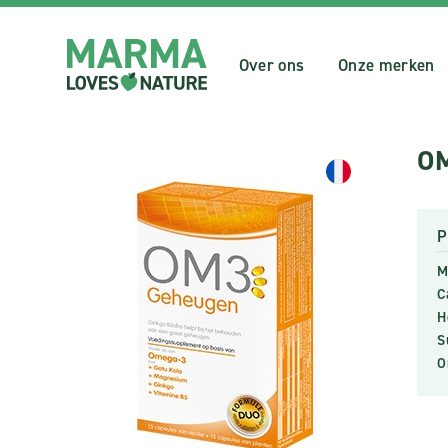
Over ons
Onze merken
OM
P
M
C
H
S
O