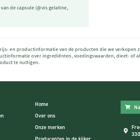
 van de capsule (@vis gelatine,
prijs- en productinformatie van de producten die we verkopen 
ctinformatie over ingrediënten, voedingswaarden, dieet- of al
roduct te nuttigen.
Home
Na
en
Over ons
Onze merken
Fre
330
Producenten in de kijker