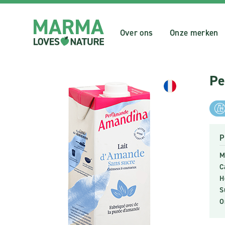
Over ons
Onze merken
Pe
P
M
C
H
S
O