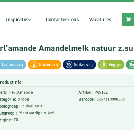
Inspiratie
Contacteer ons
Vacatures
rl'amande Amandelmelk natuur z.sui
Lactosevrij
Glutenvrij
Suikervrij
Veggie
roductinfo
erk:
Perl'Amande
Artikel:
PA5102
ategorie:
Droog
Barcode:
3267110008358
oofdgroep :
Zuivel en ei
ubgroep :
Plantaardige zuivel
rigine:
FR