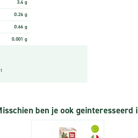
3.4 g
0.26 g
0.66 g
0.001 g
t
isschien ben je ook geinteresseerd 