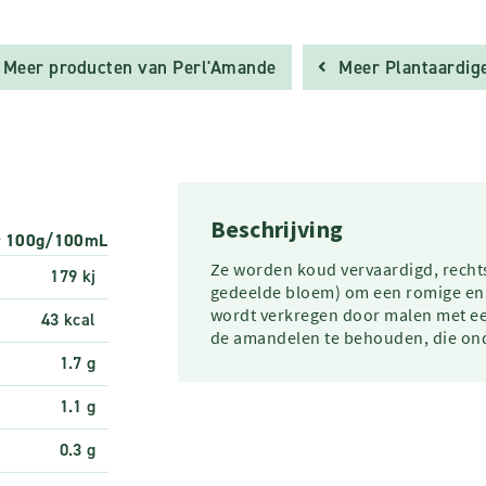
Meer producten van Perl'Amande
Meer Plantaardige
Beschrijving
r 100g/100mL
Ze worden koud vervaardigd, recht
179 kj
gedeelde bloem) om een romige en f
wordt verkregen door malen met ee
43 kcal
de amandelen te behouden, die ond
1.7 g
1.1 g
0.3 g