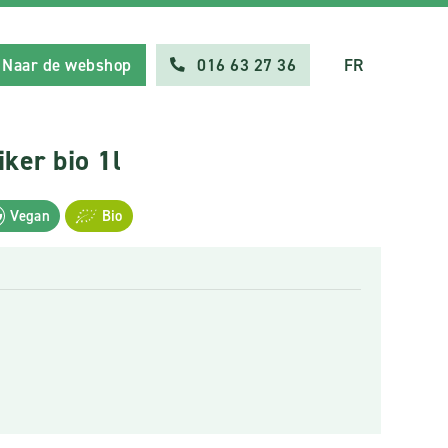
Naar de webshop
016 63 27 36
FR
ker bio 1l
Vegan
Bio