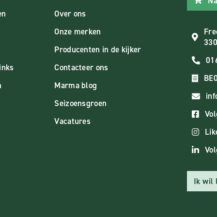
Na
en
Over ons
Onze merken
Fre
330
Producenten in de kijker
01
inks
Contacteer ons
BE0
n
Marma blog
in
Seizoensgroen
Vol
Vacatures
Lik
Vol
Ik wil