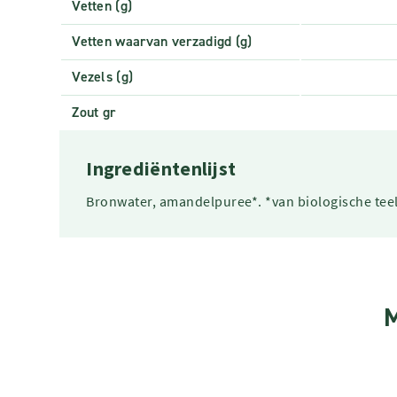
Vetten (g)
Vetten waarvan verzadigd (g)
Vezels (g)
Zout gr
Ingrediëntenlijst
Bronwater, amandelpuree*. *van biologische teel
M