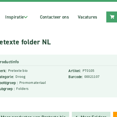
Inspiratie
Contacteer ons
Vacatures
etexte folder NL
roductinfo
erk:
Pretexte bio
Artikel:
PT0105
ategorie:
Droog
Barcode:
00021107
oofdgroep :
Promomateriaal
ubgroep :
Folders