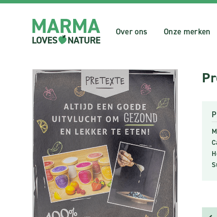
Over ons
Onze merken
Pr
P
M
C
H
S