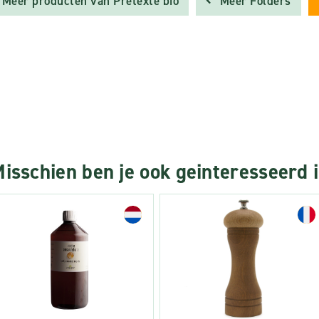
Meer producten van Pretexte bio
Meer Folders
isschien ben je ook geinteresseerd 