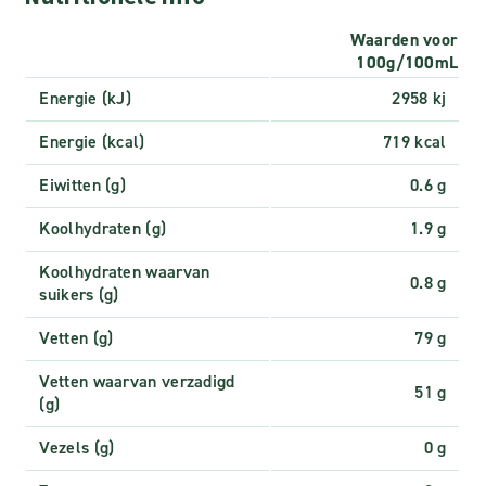
Waarden voor
100g/100mL
Energie (kJ)
2958 kj
Energie (kcal)
719 kcal
Eiwitten (g)
0.6 g
Koolhydraten (g)
1.9 g
Koolhydraten waarvan
0.8 g
suikers (g)
Vetten (g)
79 g
Vetten waarvan verzadigd
51 g
(g)
Vezels (g)
0 g