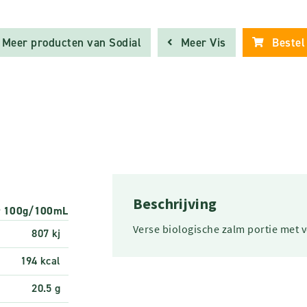
Meer producten van Sodial
Meer Vis
Bestel
Beschrijving
r 100g/100mL
Verse biologische zalm portie met v
807 kj
194 kcal
20.5 g