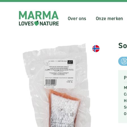
Over ons
Onze merken
So
P
M
C
H
S
O