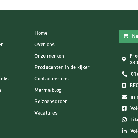
Home
Na
en
Over ons
Onze merken
Fre
330
Producenten in de kijker
01
inks
Contacteer ons
BE0
n
Marma blog
in
Seizoensgroen
Vol
Vacatures
Lik
Vol