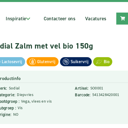
Inspiratie
Contacteer ons
Vacatures
dial Zalm met vel bio 150g
Lactosevrij
Glutenvrij
Suikervrij
Bio
roductinfo
erk:
Sodial
Artikel:
SO0001
ategorie:
Diepvries
Barcode:
5413428420001
oofdgroep :
Vega, vlees en vis
ubgroep :
Vis
rigine:
NO