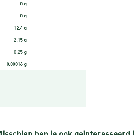
0 g
0 g
12.4 g
2.15 g
0.25 g
0.00016 g
isschien ben je ook geinteresseerd 