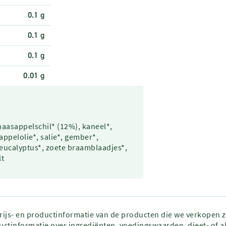
0.1 g
0.1 g
0.1 g
0.01 g
aasappelschil* (12%), kaneel*,
ppelolie*, salie*, gember*,
eucalyptus*, zoete braamblaadjes*,
lt
prijs- en productinformatie van de producten die we verkopen 
ctinformatie over ingrediënten, voedingswaarden, dieet- of al