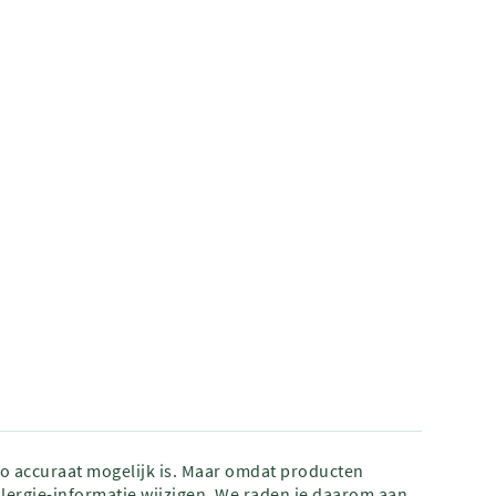
zo accuraat mogelijk is. Maar omdat producten
lergie-informatie wijzigen. We raden je daarom aan