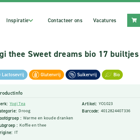
Inspiratie
Contacteer ons
Vacatures
gi thee Sweet dreams bio 17 builtjes
Lactosevrij
Glutenvrij
Suikervrij
Bio
roductinfo
erk:
Yogi Tea
Artikel:
YO1023
ategorie:
Droog
Barcode:
4012824407336
oofdgroep :
Warme en koude dranken
ubgroep :
Koffie en thee
rigine:
IT