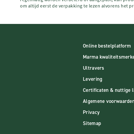
om altijd eerst de verpakking te lezen alvorens het p
Online bestelplatform
Marma kwaliteitsmerk
Ultravers
Levering
Certificaten & nuttige l
Algemene voorwaarde
Privacy
Sitemap