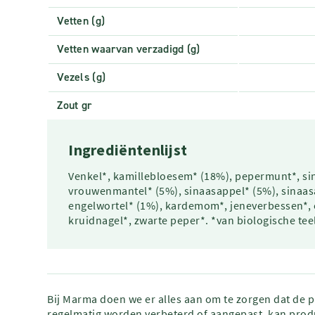
Vetten (g)
Vetten waarvan verzadigd (g)
Vezels (g)
Zout gr
Ingrediëntenlijst
Venkel*, kamillebloesem* (18%), pepermunt*, sin
vrouwenmantel* (5%), sinaasappel* (5%), sinaasa
engelwortel* (1%), kardemom*, jeneverbessen*, 
kruidnagel*, zwarte peper*. *van biologische tee
Bij Marma doen we er alles aan om te zorgen dat de 
regelmatig worden verbeterd of aangepast, kan produ