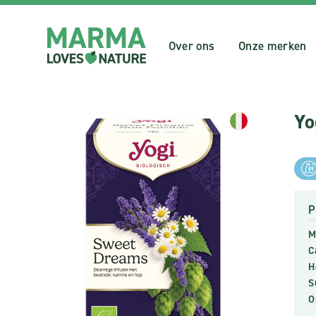
Over ons
Onze merken
Yo
P
M
C
H
S
O