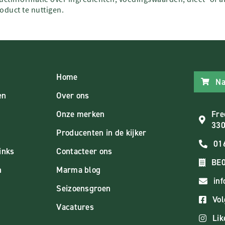
roduct te nuttigen.
Home
Na
en
Over ons
Onze merken
Fre
330
Producenten in de kijker
01
inks
Contacteer ons
BE0
n
Marma blog
in
Seizoensgroen
Vol
Vacatures
Lik