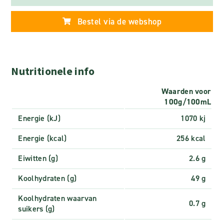
Bestel via de webshop
Nutritionele info
Waarden voor
100g/100mL
Energie (kJ)
1070 kj
Energie (kcal)
256 kcal
Eiwitten (g)
2.6 g
Koolhydraten (g)
49 g
Koolhydraten waarvan
0.7 g
suikers (g)