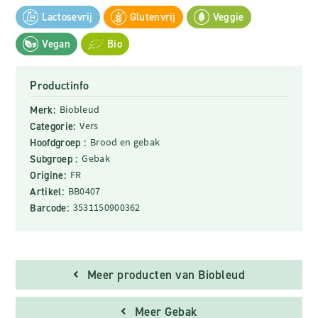
Lactosevrij
Glutenvrij
Veggie
Vegan
Bio
Productinfo
Merk:
Biobleud
Categorie:
Vers
Hoofdgroep :
Brood en gebak
Subgroep :
Gebak
Origine:
FR
Artikel:
BB0407
Barcode:
3531150900362
Meer producten van Biobleud
Meer Gebak