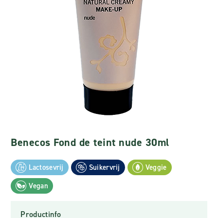
Benecos Fond de teint nude 30ml
Lactosevrij
Suikervrij
Veggie
Vegan
Productinfo