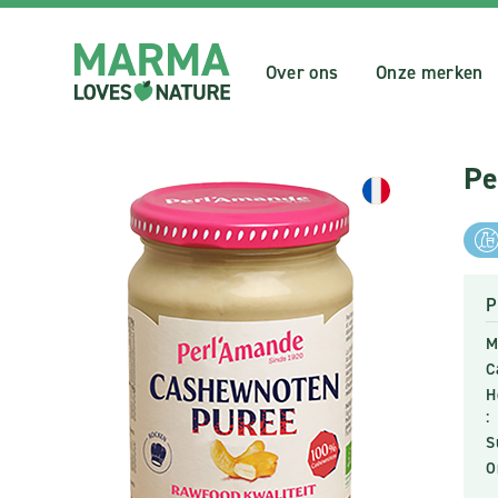
Over ons
Onze merken
Pe
P
M
C
H
:
S
O