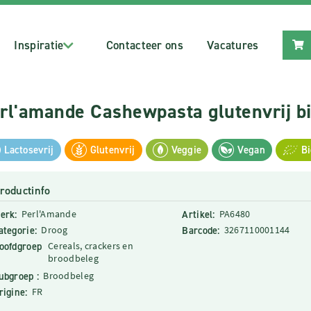
Inspiratie
Contacteer ons
Vacatures
rl'amande Cashewpasta glutenvrij b
Lactosevrij
Glutenvrij
Veggie
Vegan
Bi
roductinfo
erk:
Perl'Amande
Artikel:
PA6480
ategorie:
Droog
Barcode:
3267110001144
oofdgroep
Cereals, crackers en
broodbeleg
ubgroep :
Broodbeleg
rigine:
FR