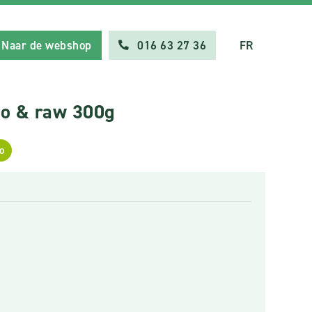
Naar de webshop
016 63 27 36
FR
io & raw 300g
o