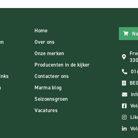
Home
Na
en
Over ons
Onze merken
Fre
330
Producenten in de kijker
01
inks
Contacteer ons
BE0
n
Marma blog
in
Seizoensgroen
Vol
Vacatures
Lik
Vol