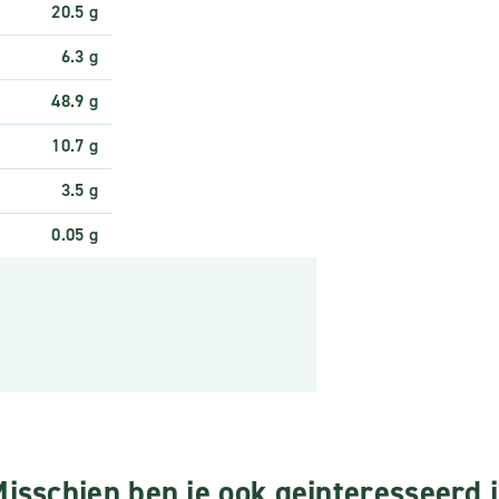
20.5 g
6.3 g
48.9 g
10.7 g
3.5 g
0.05 g
isschien ben je ook geinteresseerd 