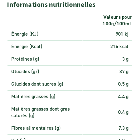
Informations nutritionnelles
Valeurs pour
100g/100mL
Énergie (KJ)
901 kj
Énergie (Kcal)
214 kcal
Protéines (g)
3 g
Glucides (gr)
37 g
Glucides dont sucres (g)
0.5 g
Matières grasses (g)
4.4 g
Matières grasses dont gras
0.4 g
saturés (g)
Fibres alimentaires (g)
7.3 g