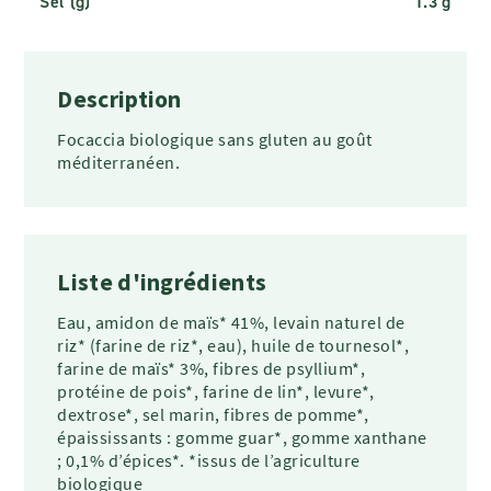
Sel (g)
1.3 g
Description
Focaccia biologique sans gluten au goût
méditerranéen.
Liste d'ingrédients
Eau, amidon de maïs* 41%, levain naturel de
riz* (farine de riz*, eau), huile de tournesol*,
farine de maïs* 3%, fibres de psyllium*,
protéine de pois*, farine de lin*, levure*,
dextrose*, sel marin, fibres de pomme*,
épaississants : gomme guar*, gomme xanthane
; 0,1% d’épices*. *issus de l’agriculture
biologique