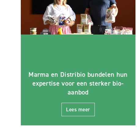
Marma en Distribio bundelen hun
expertise voor een sterker bio-
aanbod
Lees meer