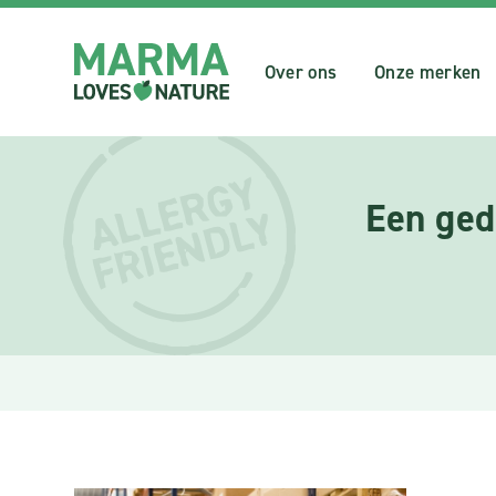
Over ons
Onze merken
Een ged