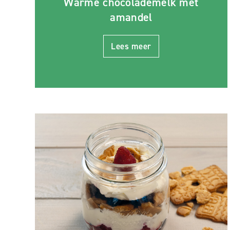
Warme chocolademelk met
amandel
Lees meer