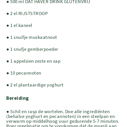
● 500 ml OAT HAVER DRINK GLUTENVRIJ
● 2 el RIJSTSTROOP
● 1 el kaneel
● 1 snuifje muskaatnoot
● 1 snufje gemberpoeder
● 1 appelsien zeste en sap
● 10 pecannoten
● 2 el plantaardige yoghurt
Bereiding
● Schil en rasp de wortelen. Doe alle ingrediënten
(behalve yoghurt en pecannoten) in een steelpan en
verwarm op middelhoog vuur gedurende 5-7 minuten.
Roer regelmatig om te voorkomen dat de muesli aan