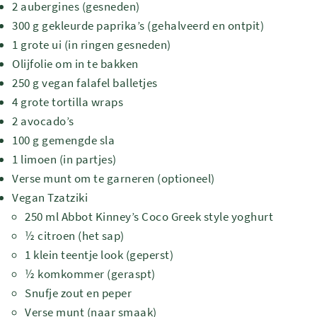
2 aubergines (gesneden)
300 g gekleurde paprika’s (gehalveerd en ontpit)
1 grote ui (in ringen gesneden)
Olijfolie om in te bakken
250 g vegan falafel balletjes
4 grote tortilla wraps
2 avocado’s
100 g gemengde sla
1 limoen (in partjes)
Verse munt om te garneren (optioneel)
Vegan Tzatziki
250 ml Abbot Kinney’s Coco Greek style yoghurt
½ citroen (het sap)
1 klein teentje look (geperst)
½ komkommer (geraspt)
Snufje zout en peper
Verse munt (naar smaak)