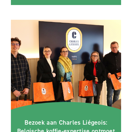
Bezoek aan Charles Liégeois:
Belgische koffie-expertise ontmoet