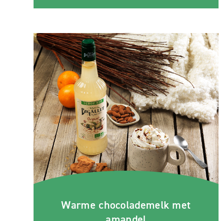
Warme chocolademelk met
amandel